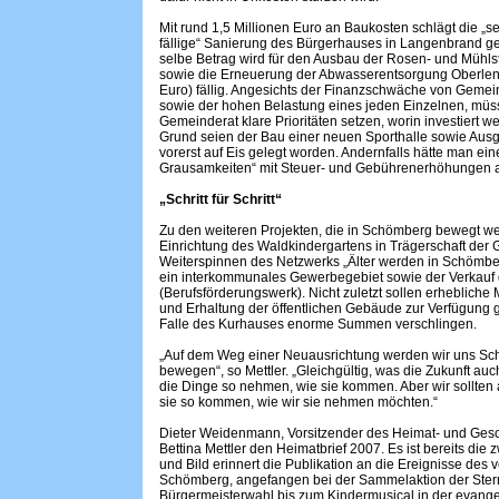
Mit rund 1,5 Millionen Euro an Baukosten schlägt die „s
fällige“ Sanierung des Bürgerhauses in Langenbrand ge
selbe Betrag wird für den Ausbau der Rosen- und Mühls
sowie die Erneuerung der Abwasserentsorgung Oberleng
Euro) fällig. Angesichts der Finanzschwäche von Gem
sowie der hohen Belastung eines jeden Einzelnen, mü
Gemeinderat klare Prioritäten setzen, worin investiert 
Grund seien der Bau einer neuen Sporthalle sowie Aus
vorerst auf Eis gelegt worden. Andernfalls hätte man eine
Grausamkeiten“ mit Steuer- und Gebührenerhöhungen
„Schritt für Schritt“
Zu den weiteren Projekten, die in Schömberg bewegt w
Einrichtung des Waldkindergartens in Trägerschaft der
Weiterspinnen des Netzwerks „Älter werden in Schömb
ein interkommunales Gewerbegebiet sowie der Verkauf 
(Berufsförderungswerk). Nicht zuletzt sollen erhebliche 
und Erhaltung der öffentlichen Gebäude zur Verfügung g
Falle des Kurhauses enorme Summen verschlingen.
„Auf dem Weg einer Neuausrichtung werden wir uns Schrit
bewegen“, so Mettler. „Gleichgültig, was die Zukunft auch
die Dinge so nehmen, wie sie kommen. Aber wir sollten 
sie so kommen, wie wir sie nehmen möchten.“
Dieter Weidenmann, Vorsitzender des Heimat- und Gesc
Bettina Mettler den Heimatbrief 2007. Es ist bereits die 
und Bild erinnert die Publikation an die Ereignisse des
Schömberg, angefangen bei der Sammelaktion der Stern
Bürgermeisterwahl bis zum Kindermusical in der evange