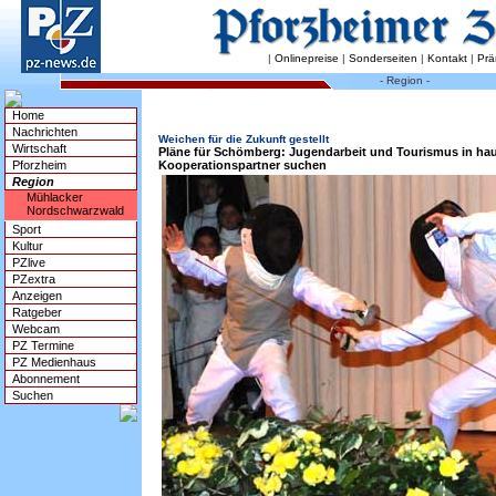
|
Onlinepreise
|
Sonderseiten
|
Kontakt
|
Prä
- Region -
Home
Nachrichten
Weichen für die Zukunft gestellt
Wirtschaft
Pläne für Schömberg: Jugendarbeit und Tourismus in ha
Pforzheim
Kooperationspartner suchen
Region
Mühlacker
Nordschwarzwald
Sport
Kultur
PZlive
PZextra
Anzeigen
Ratgeber
Webcam
PZ Termine
PZ Medienhaus
Abonnement
Suchen