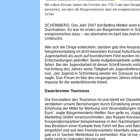
Mit vollem Einsatz haben die Fechter des TSV Calw den Neuj
bereichert, bei dem die Bürgermeisterin über ein ereignisreiche
Schiel
SCHÖMBERG. Das Jahr 2007 bot Bettina Mettler wohl k
Durchatmen. Es war ihr erstes als Bürgermeisterin in S
ereignisreiches dazu – sie übernahm im April das Amt i
Umbruchs.
Wie sich die Dinge entwickeln, darüber gab ihre Anspr
Neujahrsempfang im dicht besetzten Kursaal Aufschluss
Jugendarbeit als auch auf touristischem Feld wurden im
Entscheidungen getroffen: Beide Aufgabengebiete sollt
fallen. Bei der Jugendarbeit ist dieser Schritt bereits v
hat Anfang des Jahres seine Tätigkeit als Jugendreferent 
nun, „der Jugend in Schömberg wieder ein Zuhause zu bi
sagte. Das Forum im Mai des vergangenen Jahres erbr
Impulse für die weiterführende Arbeit.
Dauerbrenner Tourismus
Die Konzeption des Tourismus ist und bleibt ein Dauerb
verstärken unsere Bemühungen durch Einstellung eines
Erhöhung der Mittel für Werbung und Veranstaltungen m
Euro“, sagte Bürgermeisterin Mettler. Nun gelte es, züg
Marketing GmbH voranzuschreiten, das Reppel-Konzep
Kooperationspartner beispielsweise in den Nachbargem
das Besitzern einer Kurkarte freie Fahrt mit Bus und Bah
eingeführt und soll den Fremdenverkehr ebenfalls anku
gab es in Sachen Wellenbad zu vermelden. Klar ist nur,
dafür nicht in Unkosten stürzen wird.