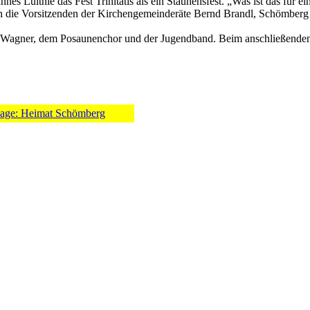
nes Luithle das Fest Trinitatis als ein Staunensfest. „Was ist das für 
chen die Vorsitzenden der Kirchengemeinderäte Bernd Brandl, Schömber
t Wagner, dem Posaunenchor und der Jugendband. Beim anschließende
age: Heimat Schömberg