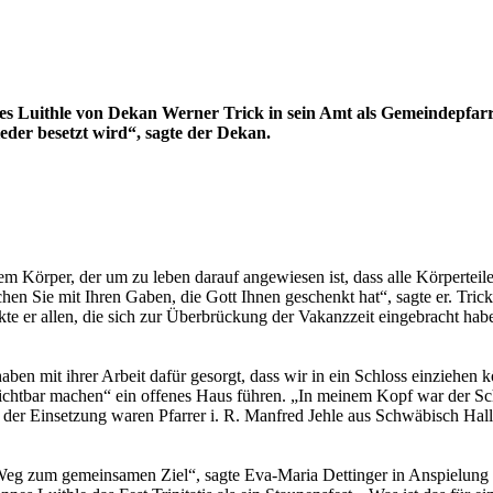
Luithle von Dekan Werner Trick in sein Amt als Gemeindepfarre
eder besetzt wird“, sagte der Dekan.
em Körper, der um zu leben darauf angewiesen ist, dass alle Körperte
hen Sie mit Ihren Gaben, die Gott Ihnen geschenkt hat“, sagte er. Trick
e er allen, die sich zur Überbrückung der Vakanzzeit eingebracht ha
ben mit ihrer Arbeit dafür gesorgt, dass wir in ein Schloss einziehen 
 sichtbar machen“ ein offenes Haus führen. „In meinem Kopf war der 
en der Einsetzung waren Pfarrer i. R. Manfred Jehle aus Schwäbisch 
Weg zum gemeinsamen Ziel“, sagte Eva-Maria Dettinger in Anspielung 