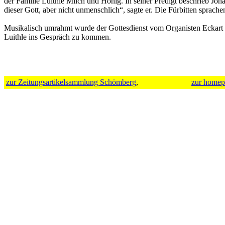
der Familie Luithle Milch und Honig. In seiner Predigt beschrieb Johan
dieser Gott, aber nicht unmenschlich“, sagte er. Die Fürbitten spra
Musikalisch umrahmt wurde der Gottesdienst vom Organisten Eckar
Luithle ins Gespräch zu kommen.
zur Zeitungsartikelsammlung Schömberg
,
zur homep