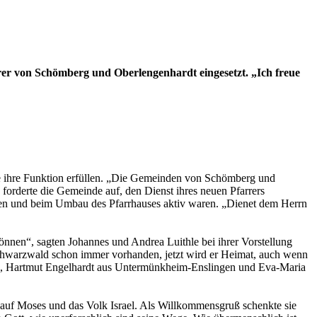
r von Schömberg und Oberlengenhardt eingesetzt. „Ich freue
ile ihre Funktion erfüllen. „Die Gemeinden von Schömberg und
 forderte die Gemeinde auf, den Dienst ihres neuen Pfarrers
ben und beim Umbau des Pfarrhauses aktiv waren. „Dienet dem Herrn
können“, sagten Johannes und Andrea Luithle bei ihrer Vorstellung
Schwarzwald schon immer vorhanden, jetzt wird er Heimat, auch wenn
Hall, Hartmut Engelhardt aus Untermünkheim-Enslingen und Eva-Maria
auf Moses und das Volk Israel. Als Willkommensgruß schenkte sie