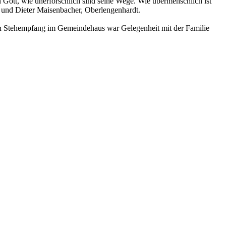
ein Gott, wie unerforschlich sind seine Wege. Wie übermenschlich ist
g und Dieter Maisenbacher, Oberlengenhardt.
n Stehempfang im Gemeindehaus war Gelegenheit mit der Familie