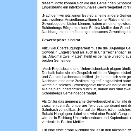
diesem Motto können sich die drei Gemeinden Schömbe
Engelsbrand ein interkommunales Gewerbegebiet vorste
„Nachdem wir jetzt einen Betrieb an eine andere Geme
auch weiteren Ansiedlungswilligen keine Plätze mehr 
Gewerbegebiet bieten können, haben wir einen gewissen
Schömbergs Bürgermeisterin Bettina Mettler den Grund f
Nachbargemeinden für ein gemeinsames Gewerbegebie
Gewerbeplätze sind rar
Allzu viel Überzeugungsarbeit musste die 38-jährige Gem
Sowohl in Engelsbrand als auch in Unterreichenbach s
rar. „Maximal zwei Plätze“, heißt es beinahe unisono a
beiden Gemeinden.
„Auch Engelsbrand und Unterreichenbach plagen ähnlich
Deshalb habe sie ein Gespräch mit ihren Bürgermeiste
und Carsten Lachenauer initiiert. „Ich habe mich sehr g
Nachbarn eine erste Zustimmung dafür signalisiert haben“
werde ein solches Gewerbegebiet nicht von heute auf m
alleine planungsrechtlich durch ist, dauert das rund zwei
Schömbergs Gemeindeoberhaupt.
Als Ort für das gemeinsame Gewerbegebiet ist für alle
zwischen dem Schömberger Teilort Langenbrand und de
Salmbach vorstellbar. „Nur auf der Ebene ist ein solches 
Sobald Hanglagen dabei sind wird eine Erschließung zu
wird es in Richtung Unterreichenbach und Kapfenhardt e
verdeutlicht Bettina Mettler.
Für eine erste grobe Richtung soll es in den nächsten z