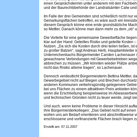
einen Gesprächstermin unter anderem mit den Fachbehö
und der Baurechtsbehörde der Landratsämter Calw und
Im Falle der drei Gemeinden sind schließlich nicht nur 
Gemarkungsflächen betroffen, es wäre auch ein kreisübe
diesem Gespräch könne eine erste grundsätzliche Machb
so Mettler. Danach könne man dann mehr zu dem „ob“ 
Die Vorteile für eine gemeinsame Gewerbefläche liegen
klar auf der Hand: Geteiltes Risiko und geteilte Kosten – 
Nutzen. „Da sich die Kosten durch drei teilen ließen, ist
zu großer Batzen“, sagt Andreas Herb, Hauptamtsleiter
Unterreichenbachs Bürgermeister Carsten Lachenauer si
gewachsene Verbindungen mit Gewerbebetrieben wegen
abbrechen zu müssen. „Wir könnten wieder Plätze anbi
nicht das Risiko alleine tragen“, so Lachenauer.
Dennoch verdeutlicht Bürgermeisterin Bettina Mettler,
Gewerbegebiet nicht auf Biegen und Brechen durchsetzen
anderen Kommunen verkehrsgünstig gelegenere Gebiete
bei uns Flächen zu einem attraktiven Preis anbieten kön
wenn die Erschließung beispielsweise im Abwasserbere
und technischen Gründen nicht zu teuer werde, zeigt sie 
Und auch, wenn keine Probleme in dieser Hinsicht auftau
ihre Bürgermeisterkollegen: „Das Gebiet nicht auf einen
wollen uns am Bedarf orientieren und abschnittsweise vo
erschlossene und vorfinanzierte Flächen brach liegen z
Erstellt am: 07.11.2007