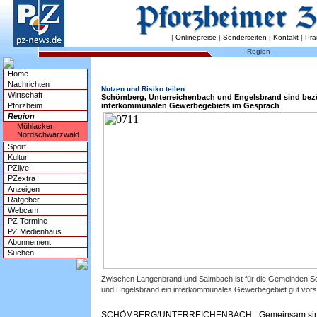
|
Onlinepreise
|
Sonderseiten
|
Kontakt
|
Prä
- Region -
Home
Nachrichten
Nutzen und Risiko teilen
Wirtschaft
Schömberg, Unterreichenbach und Engelsbrand sind bezü
Pforzheim
interkommunalen Gewerbegebiets im Gespräch
Region
Mühlacker
Nordschwarzwald
Sport
Kultur
PZlive
PZextra
Anzeigen
Ratgeber
Webcam
PZ Termine
PZ Medienhaus
Abonnement
Suchen
Zwischen Langenbrand und Salmbach ist für die Gemeinden S
und Engelsbrand ein interkommunales Gewerbegebiet gut vorst
SCHÖMBERG/UNTERREICHENBACH. „Gemeinsam sind w