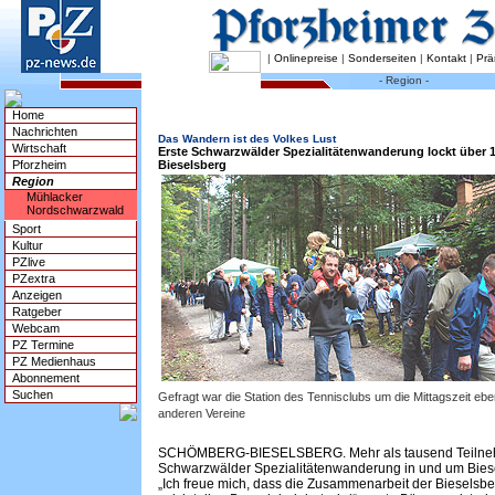
|
Onlinepreise
|
Sonderseiten
|
Kontakt
|
Prä
- Region -
Home
Nachrichten
Das Wandern ist des Volkes Lust
Wirtschaft
Erste Schwarzwälder Spezialitätenwanderung lockt über 
Pforzheim
Bieselsberg
Region
Mühlacker
Nordschwarzwald
Sport
Kultur
PZlive
PZextra
Anzeigen
Ratgeber
Webcam
PZ Termine
PZ Medienhaus
Abonnement
Suchen
Gefragt war die Station des Tennisclubs um die Mittagszeit eb
anderen Vereine
SCHÖMBERG-BIESELSBERG. Mehr als tausend Teilnehm
Schwarzwälder Spezialitätenwanderung in und um Biese
„Ich freue mich, dass die Zusammenarbeit der Bieselsbe