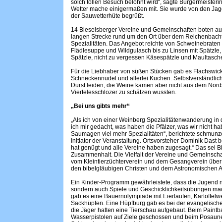
solch tollen Besuch belohnt wird“, sagte Bürgermeisterin 
Wetter mache einigermaßen mit. Sie wurde von den Jag
der Sauwetterhüte begrüßt.
14 Bieselsberger Vereine und Gemeinschaften boten auf
langen Strecke rund um den Ort über dem Reichenbach
Spezialitäten. Das Angebot reichte von Schweinebraten 
Flädlesuppe und Wildgulasch bis zu Linsen mit Spätzle,
Spätzle, nicht zu vergessen Käsespätzle und Maultasch
Für die Liebhaber von süßen Stücken gab es Flachswick
Schneckennudel und allerlei Kuchen. Selbstverständli
Durst leiden, die Weine kamen aber nicht aus dem Nor
Viertelesschlozer zu schätzen wussten.
„Bei uns gibts mehr“
„Als ich von einer Weinberg Spezialitätenwanderung in 
ich mir gedacht, was haben die Pfälzer, was wir nicht ha
Saumagen viel mehr Spezialitäten“, berichtete schmunze
Initiator der Veranstaltung. Ortsvorsteher Dominik Dast 
hat genügt und alle Vereine haben zugesagt.“ Das sei B
Zusammenhalt. Die Vielfalt der Vereine und Gemeinscha
vom Kleintierzüchterverein und dem Gesangverein übe
den bibelgläubigen Christen und dem Astronomischen Ar
Ein Kinder-Programm gewährleistete, dass die Jugend n
sondern auch Spiele und Geschicklichkeitsübungen mac
gab es eine Bauernolympiade mit Eierlaufen, Kartoffelw
Sackhüpfen. Eine Hüpfburg gab es bei der evangelisc
die Jäger hatten eine Tierschau aufgebaut. Beim Paintb
Wasserpistolen auf Ziele geschossen und beim Posaun